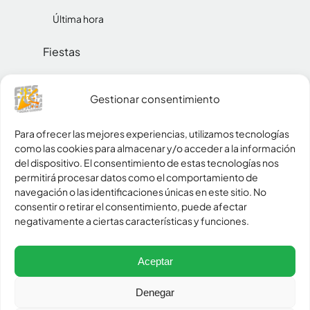
Última hora
Fiestas
Reinas
Gestionar consentimiento
Social
Para ofrecer las mejores experiencias, utilizamos tecnologías
como las cookies para almacenar y/o acceder a la información
Pueblos
del dispositivo. El consentimiento de estas tecnologías nos
permitirá procesar datos como el comportamiento de
Zona peñas
navegación o las identificaciones únicas en este sitio. No
consentir o retirar el consentimiento, puede afectar
negativamente a ciertas características y funciones.
policy
Política de Privacidad
cookie
Política de Cookies
Aceptar
settings
Configurar cookies
contract
Denegar
Aviso legal