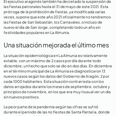
El ejecutivo aragonés también ha decretado la suspensión de
las fiestas patronales hasta el 31 de mayo de este 2021. Esta
prórroga de la prohibición de fiestas, ya modificada varias
veces, supone que este año 2021 oficialmente no tendremos
las fiestas de San Sebastián, los Carnavales, o incluso de
nuevo el día de San Jorge, completando todo un año sin
festividades populares en La Almunia.
Una situación mejorada el último mes
La situación epidemiológica en La Almunia es relativamente
estable, con un máximo de 2 casos por día durante todo
diciembre, un hecho que solo se dio en dos días. En diciembre
en el término municipal de La Almunia se diagnosticaron 13
nuevos casos según los datos del Gobierno de Aragón, 2 por
cada 1000 habitantes. Esta situación contrarresta con los
datos arrojados durante los meses de septiembre, octubre y
principios de noviembre, en los que era muy inusual ver un día
sin nuevos positivos.
La peor parte de la pandemia según las cifras se sufrió
durante el periodo de las no fiestas de Santa Pantaria, donde