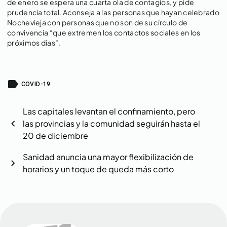
de enero se espera una cuarta ola de contagios, y pide
prudencia total. Aconseja a las personas que hayan celebrado
Nochevieja con personas que no son de su círculo de
convivencia “que extremen los contactos sociales en los
próximos días”.
label
COVID-19
Las capitales levantan el confinamiento, pero
chevron_left
las provincias y la comunidad seguirán hasta el
20 de diciembre
Sanidad anuncia una mayor flexibilización de
chevron_right
horarios y un toque de queda más corto