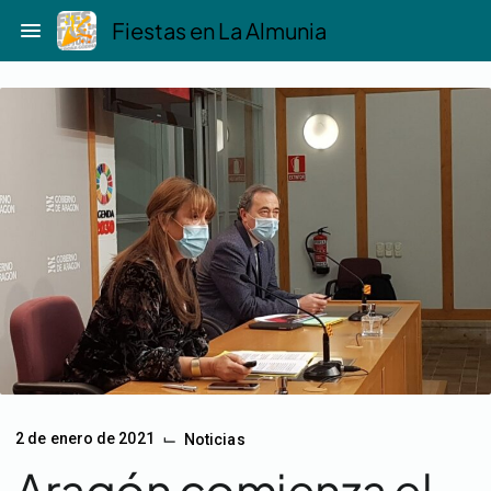
Saltar
menu
Fiestas en La Almunia
al
contenido
⌙
2 de enero de 2021
Noticias
Aragón comienza el