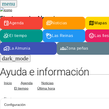
Saltar
menu
al
contenido
Fiestas en La Almunia
event
full_coverage
map
Agenda
Noticias
Mapas
close
Cerrar
partly_cloudy_day
face_4
sentiment_excited
El tiempo
Las Reinas
Las fie
el
close
Buscar
cajón
home_work
groups
La Almunia
Zona peñas
dark_mode
Ayuda e información
Inicio
Agenda
Noticias
El tiempo
Última hora
Fiestas
Reinas
Social
Pueblos
Configuración