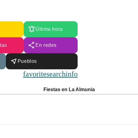
notifications_active
Última hora
share
stas
En redes
near_me
Pueblos
favorite
search
info
Fiestas en La Almunia