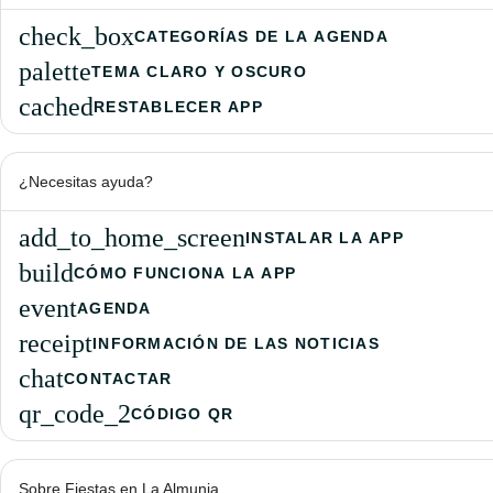
Zona peñas
check_box
CATEGORÍAS DE LA AGENDA
palette
TEMA CLARO Y OSCURO
cached
RESTABLECER APP
¿Necesitas ayuda?
add_to_home_screen
INSTALAR LA APP
build
CÓMO FUNCIONA LA APP
event
AGENDA
receipt
INFORMACIÓN DE LAS NOTICIAS
chat
CONTACTAR
qr_code_2
CÓDIGO QR
Sobre Fiestas en La Almunia