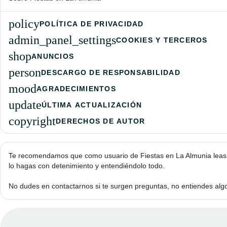
policy
POLÍTICA DE PRIVACIDAD
admin_panel_settings
COOKIES Y TERCEROS
shop
ANUNCIOS
person
DESCARGO DE RESPONSABILIDAD
mood
AGRADECIMIENTOS
update
ÚLTIMA ACTUALIZACIÓN
copyright
DERECHOS DE AUTOR
Te recomendamos que como usuario de Fiestas en La Almunia leas to
lo hagas con detenimiento y entendiéndolo todo.
No dudes en contactarnos si te surgen preguntas, no entiendes algo,