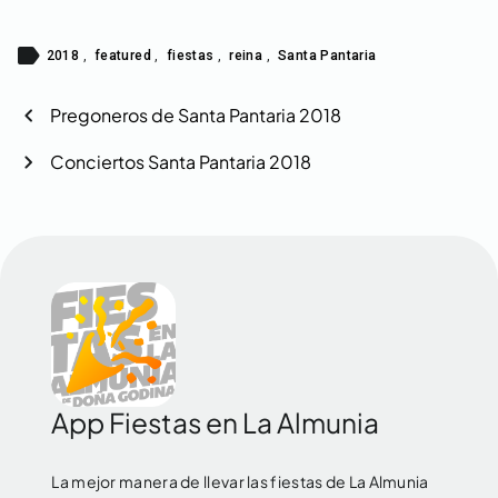
label
2018
,
featured
,
fiestas
,
reina
,
Santa Pantaria
chevron_left
Pregoneros de Santa Pantaria 2018
chevron_right
Conciertos Santa Pantaria 2018
App Fiestas en La Almunia
La mejor manera de llevar las fiestas de La Almunia