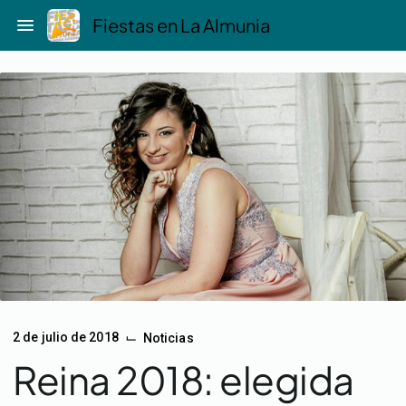
Saltar
menu
Fiestas en La Almunia
al
contenido
⌙
2 de julio de 2018
Noticias
Reina 2018: elegida