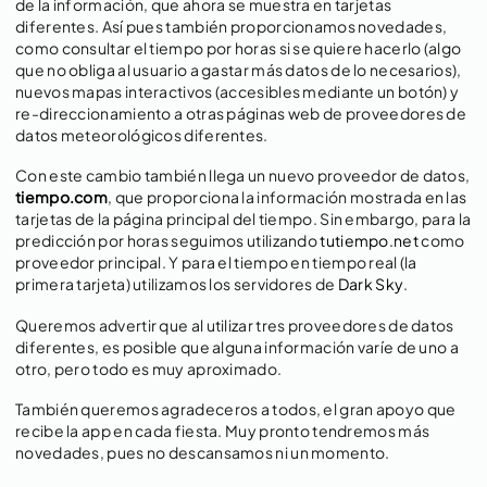
de la información, que ahora se muestra en tarjetas
diferentes. Así pues también proporcionamos novedades,
como consultar el tiempo por horas si se quiere hacerlo (algo
que no obliga al usuario a gastar más datos de lo necesarios),
nuevos mapas interactivos (accesibles mediante un botón) y
re-direccionamiento a otras páginas web de proveedores de
datos meteorológicos diferentes.
Con este cambio también llega un nuevo proveedor de datos,
tiempo.com
, que proporciona la información mostrada en las
tarjetas de la página principal del tiempo. Sin embargo, para la
predicción por horas seguimos utilizando
tutiempo.net
como
proveedor principal. Y para el tiempo en tiempo real (la
primera tarjeta) utilizamos los servidores de
Dark Sky
.
Queremos advertir que al utilizar tres proveedores de datos
diferentes, es posible que alguna información varíe de uno a
otro, pero todo es muy aproximado.
También queremos agradeceros a todos, el gran apoyo que
recibe la app en cada fiesta. Muy pronto tendremos más
novedades, pues no descansamos ni un momento.