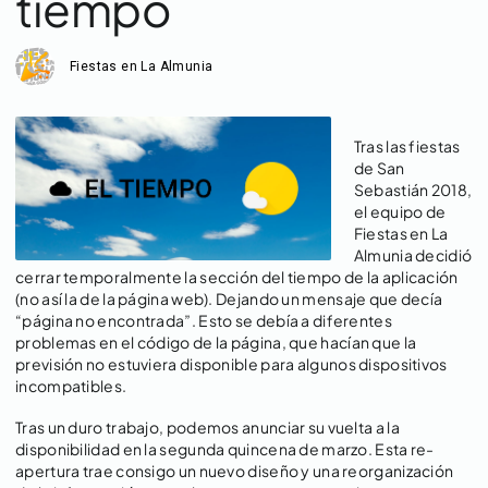
tiempo
Fiestas en La Almunia
Tras las fiestas
de San
Sebastián 2018,
el equipo de
Fiestas en La
Almunia decidió
cerrar temporalmente la sección del tiempo de la aplicación
(no así la de la página web). Dejando un mensaje que decía
“página no encontrada”. Esto se debía a diferentes
problemas en el código de la página, que hacían que la
previsión no estuviera disponible para algunos dispositivos
incompatibles.
Tras un duro trabajo, podemos anunciar su vuelta a la
disponibilidad en la segunda quincena de marzo. Esta re-
apertura trae consigo un nuevo diseño y una reorganización