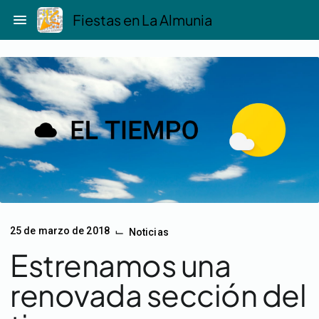
Saltar
menu
Fiestas en La Almunia
al
contenido
⌙
25 de marzo de 2018
Noticias
Estrenamos una
renovada sección del