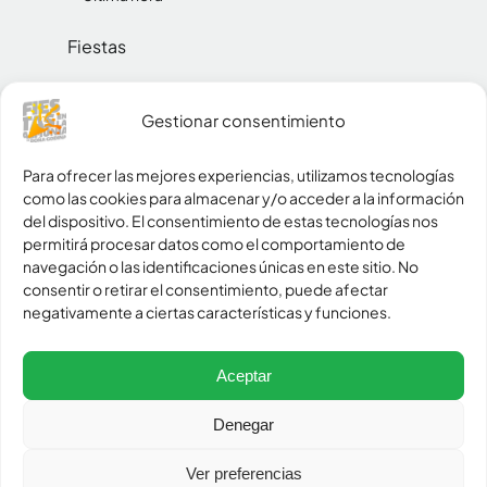
Fiestas
Reinas
Gestionar consentimiento
Social
Para ofrecer las mejores experiencias, utilizamos tecnologías
como las cookies para almacenar y/o acceder a la información
Pueblos
del dispositivo. El consentimiento de estas tecnologías nos
permitirá procesar datos como el comportamiento de
Zona peñas
navegación o las identificaciones únicas en este sitio. No
consentir o retirar el consentimiento, puede afectar
negativamente a ciertas características y funciones.
policy
Política de Privacidad
cookie
Política de Cookies
Aceptar
settings
Configurar cookies
contract
Denegar
Aviso legal
Ver preferencias