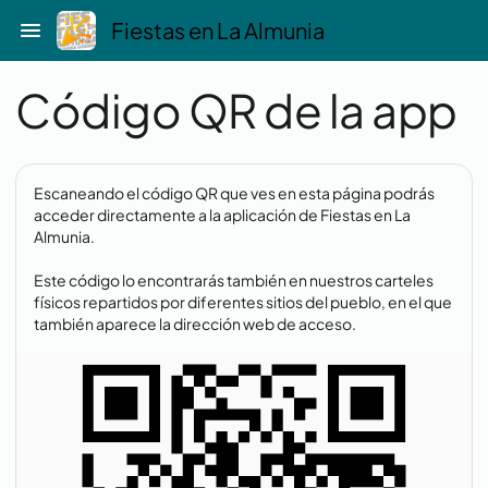
Saltar
menu
Fiestas en La Almunia
al
contenido
Código QR de la app
Escaneando el código QR que ves en esta página podrás
acceder directamente a la aplicación de Fiestas en La
Almunia.
Este código lo encontrarás también en nuestros carteles
físicos repartidos por diferentes sitios del pueblo, en el que
también aparece la dirección web de acceso.