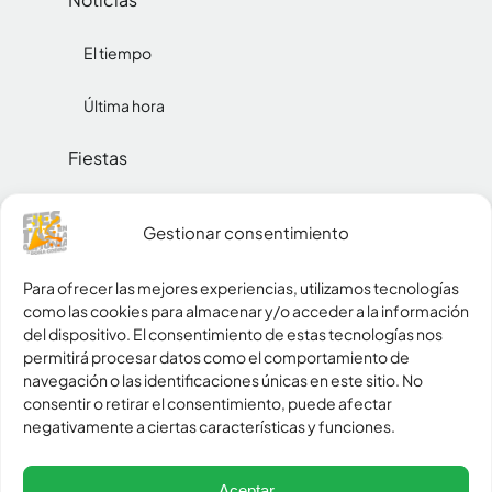
El tiempo
Última hora
Fiestas
Reinas
Gestionar consentimiento
Social
Para ofrecer las mejores experiencias, utilizamos tecnologías
como las cookies para almacenar y/o acceder a la información
Pueblos
del dispositivo. El consentimiento de estas tecnologías nos
permitirá procesar datos como el comportamiento de
Zona peñas
navegación o las identificaciones únicas en este sitio. No
consentir o retirar el consentimiento, puede afectar
negativamente a ciertas características y funciones.
policy
Política de Privacidad
cookie
Política de Cookies
Aceptar