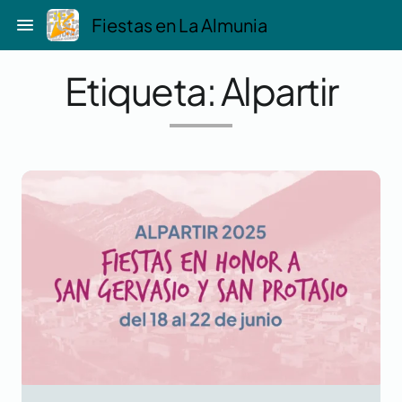
Saltar
menu
Fiestas en La Almunia
al
contenido
Etiqueta:
Alpartir